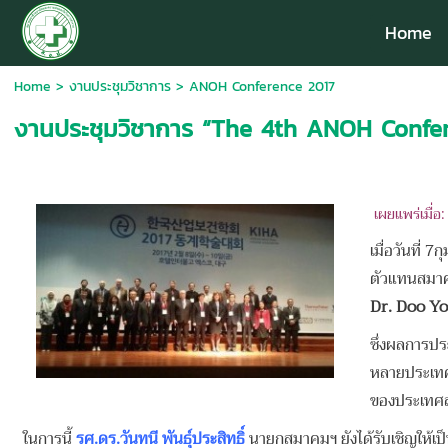
Home
Home
>
งานประชุมวิชาการ
>
ANOH Conference 2017
งานประชุมวิชาการ “The 4th ANOH Confe
เผยแพร่เมื่อ
เมื่อวันที่
ตัวแทนสมาค
Dr. Doo Y
ซึ่งผลการปร
หลายประเทศ
ของประเทศส
ในการนี้
รศ.ดร.วันทนี พันธุ์ประสิทธิ์
นายกสมาคมฯ ยังได้รับเชิญให้