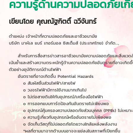
ความรู้ด้านความปลอดภัยเกี่
เขียนโดย คุณณัฐกิตติ์ ฉวีจันทร์
ตำแหน่ง เจ้าหน้าที่ความปลอดภัยและอาชีวอนามัย
บริษัท มาห์เล แบร์ เทอร์มอล ซิสเต็มส์ (ประเทศไทย) จำกัด...,
สำหรับการสื่อสารข่าวสารอาชีวอนามัยความปลอดภัยและสิ่งแวดล้อ
เน้นย้ำและสร้างความตระหนักรู้ด้านความปลอดภัยอันตรายที่อาจเกิดข
ตัวอย่างอุบัติการณ์ด้านไฟฟ้า
อันตรายที่อาจเกิดขึ้น Potential Hazards
o สัมผัสชิ้นส่วนไฟฟ้า/สายไฟ
o วงจรไฟฟ้ามีการใช้งานมากเกินไป
o ไม่ต่อสายดินให้กับอุปกรณ์/เครื่องมือไฟฟ้า
o การออกแบบการ์ดป้องกันอันตรายไม่เพียงพอ
o อุปกรณ์คุ้มครองความปลอดภัยส่วนบุคคล (PPEs) ไม่เหมา
o ความรู้เกี่ยวกับอุปกรณ์หรืออันตรายไม่เพียงพอ
o จัดเก็บวัสดุที่ไม่ปลอดภัยโดยวางใกล้แหล่งพลังงาน
*ผลที่ตามมาจากด้านบนอาจจะแย่ลงในสภาพที่เปียกชื้น