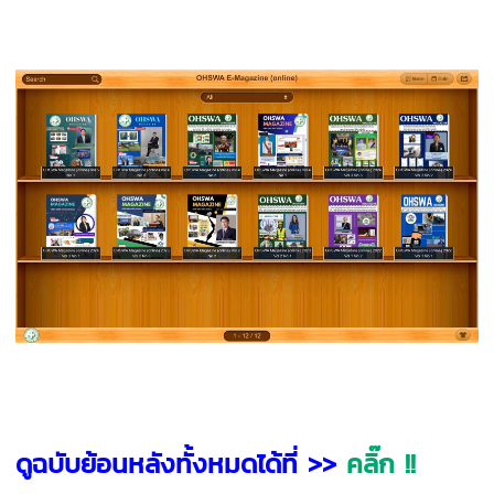
ดูฉบับย้อนหลังทั้งหมดได้ที่ >>
คลิ๊ก !!