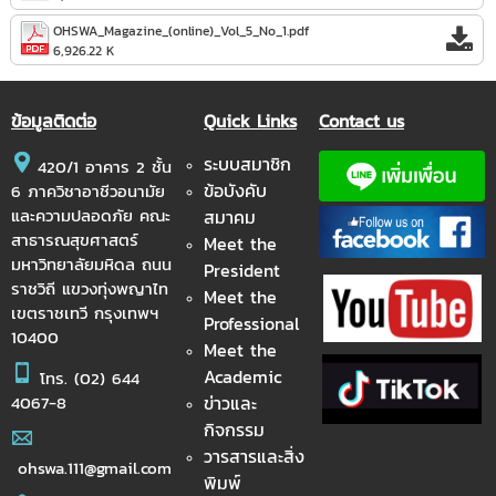
OHSWA_Magazine_(online)_Vol_5_No_1.pdf
6,926.22 K
ข้อมูลติดต่อ
Quick Links
Contact us
ระบบสมาชิก
420/1 อาคาร 2 ชั้น
ข้อบังคับ
6 ภาควิชาอาชีวอนามัย
และความปลอดภัย คณะ
สมาคม
สาธารณสุขศาสตร์
Meet the
มหาวิทยาลัยมหิดล ถนน
President
ราชวิถี แขวงทุ่งพญาไท
Meet the
เขตราชเทวี กรุงเทพฯ
Professional
10400
Meet the
Academic
โทร.
(02) 644
ข่าวและ
4067-8
กิจกรรม
วารสารและสิ่ง
ohswa.111@gmail.com
พิมพ์