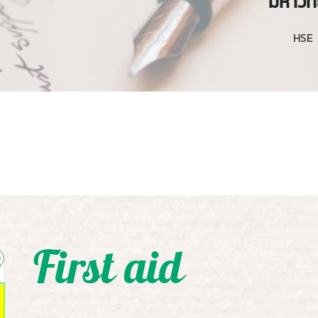
มหาวิท
HSE 
First aid