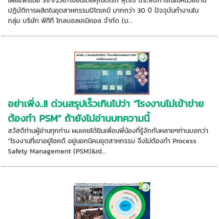
เผยแพร่เมื่อ 31/1/2567เขียนโดยคุณดิเรก สุดใจ ประสบการณ์ในหน่วยงาน
ปฏิบัติการผลิตในอุตสาหกรรมปิโตเคมี มากกว่า 30 ปี ปัจจุบันทำงานใน
กลุ่ม บริษัท พีทีที โกลบอลเคมิคอล จำกัด (ม...
อย่าเพิ่ง..!! ด่วนสรุปเร็วเกินไปว่า “โรงงานไม่เข้าข่าย
ต้องทำ PSM” ถ้ายังไม่อ่านบทความนี้
สวัสดีท่านผู้อ่านทุกท่าน ผมเคยได้ยินเพื่อนพี่น้องที่รู้จักกันหลายๆท่านบอกว่า
“โรงงานที่เขาอยู่โชคดี อยู่นอกนิคมอุตสาหกรรม จึงไม่ต้องทำ Process
Safety Management (PSM)&rd...