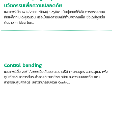
นวัตกรรมเพื่อความปลอดภัย
เผยแพร่เมื่อ 6/12/2566 “น้องปู Scylla” เป็นหุ่นยนต์ที่ใช้ในการตรวจสอบ
ท่อเหล็กที่ไม่ได้หุ้มฉนวน หรือเป็นถังสารเคมีที่ทำมาจากเหล็ก ซึ่งได้มีจุดเริ่ม
ต้นมาจาก Idea ในก...
Control banding
เผยแพร่เมื่อ 29/11/2566เขียนโดยอ.ดร.ปาจรีย์ กุณฑลบุตร อ.ดร.สุเมธ เพ้ง
ภูมิเกียรติ อาจารย์ประจำภาควิชาอาชีวอนามัยและความปลอดภัย คณะ
สาธารณสุขศาสตร์ มหาวิทยาลัยมหิดล Contro...